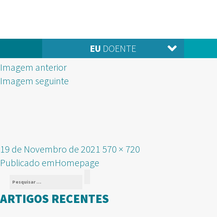
EU
DOENTE
Imagem anterior
Imagem seguinte
Publicado
Tamanho
19 de Novembro de 2021
570 × 720
NAVEGAÇÃO
em
real
Publicado em
Homepage
Pesquisar
DE
Pesquisar
por:
ARTIGOS RECENTES
ARTIGOS