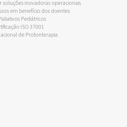
 soluções inovadoras operacionais
ssos em benefício dos doentes
liativos Pediátricos
rtificação ISO 37001
Nacional de Protonterapia