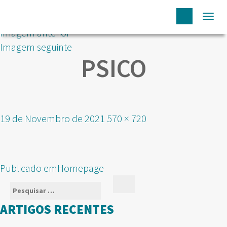
Togg
Imagem anterior
navi
Imagem seguinte
PSICO
Publicado
Tamanho
19 de Novembro de 2021
570 × 720
em
real
NAVEGAÇÃO
Publicado em
Homepage
DE
Pesquisar
Pesquisar
ARTIGOS
por:
ARTIGOS RECENTES