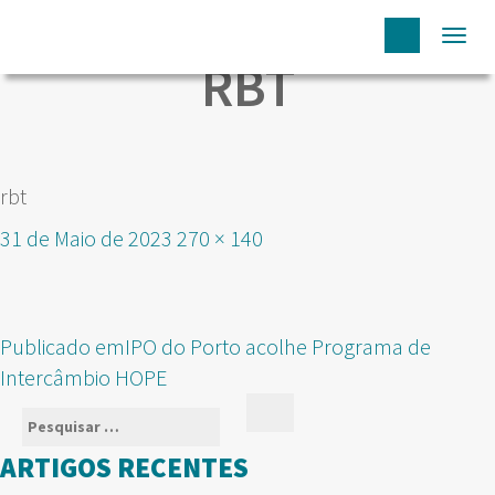
Togg
RBT
navi
rbt
Publicado
Tamanho
31 de Maio de 2023
270 × 140
em
real
NAVEGAÇÃO
Publicado em
IPO do Porto acolhe Programa de
DE
Intercâmbio HOPE
ARTIGOS
Pesquisar
Pesquisar
por:
ARTIGOS RECENTES