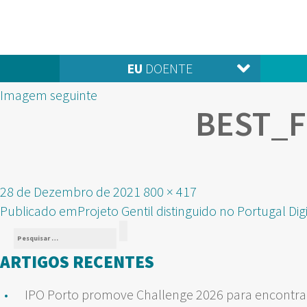
EU
DOENTE
Imagem seguinte
BEST_
Publicado
Tamanho
28 de Dezembro de 2021
800 × 417
NAVEGAÇÃO
em
real
Publicado em
Projeto Gentil distinguido no Portugal Di
Pesquisar
DE
Pesquisar
por:
ARTIGOS RECENTES
ARTIGOS
IPO Porto promove Challenge 2026 para encontrar