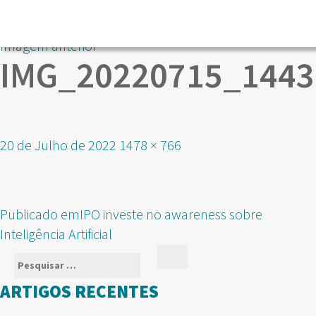
Imagem anterior
IMG_20220715_1443
Publicado
Tamanho
20 de Julho de 2022
1478 × 766
em
real
NAVEGAÇÃO
Publicado em
IPO investe no awareness sobre
DE
Inteligência Artificial
ARTIGOS
Pesquisar
Pesquisar
por:
ARTIGOS RECENTES