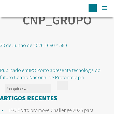
Togg
CNP_GRUPO
navi
Publicado
Tamanho
30 de Junho de 2026
1080 × 560
em
real
NAVEGAÇÃO
Publicado em
IPO Porto apresenta tecnologia do
DE
futuro Centro Nacional de Protonterapia
ARTIGOS
Pesquisar
Pesquisar
por:
ARTIGOS RECENTES
IPO Porto promove Challenge 2026 para