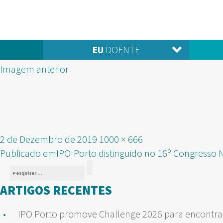
EU
DOENTE
Imagem anterior
Publicado
Tamanho
2 de Dezembro de 2019
1000 × 666
NAVEGAÇÃO
em
real
Publicado em
IPO-Porto distinguido no 16º Congresso 
Pesquisar
DE
Pesquisar
por:
ARTIGOS RECENTES
ARTIGOS
IPO Porto promove Challenge 2026 para encontrar