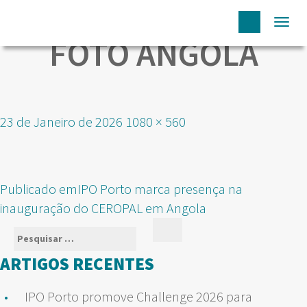
Togg
FOTO ANGOLA
navi
Publicado
Tamanho
23 de Janeiro de 2026
1080 × 560
em
real
NAVEGAÇÃO
Publicado em
IPO Porto marca presença na
DE
inauguração do CEROPAL em Angola
ARTIGOS
Pesquisar
Pesquisar
por:
ARTIGOS RECENTES
IPO Porto promove Challenge 2026 para