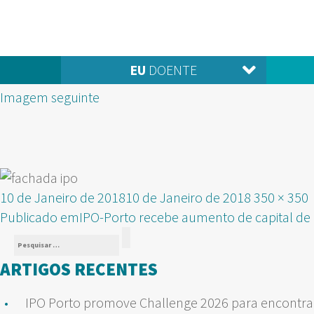
EU
DOENTE
Imagem seguinte
Publicado
Tamanho
10 de Janeiro de 2018
10 de Janeiro de 2018
350 × 350
NAVEGAÇÃO
em
real
Publicado em
IPO-Porto recebe aumento de capital de
Pesquisar
DE
Pesquisar
por:
ARTIGOS RECENTES
ARTIGOS
IPO Porto promove Challenge 2026 para encontrar