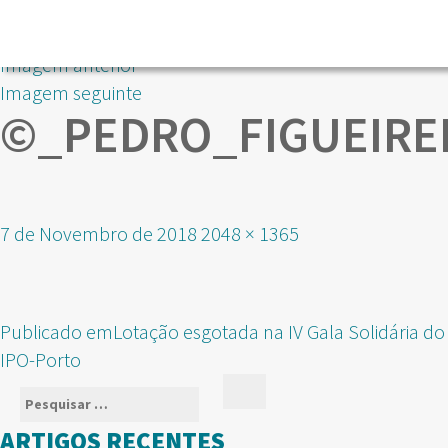
Imagem anterior
Imagem seguinte
©_PEDRO_FIGUEIRE
Publicado
Tamanho
7 de Novembro de 2018
2048 × 1365
em
real
NAVEGAÇÃO
Publicado em
Lotação esgotada na IV Gala Solidária do
DE
IPO-Porto
ARTIGOS
Pesquisar
Pesquisar
por:
ARTIGOS RECENTES