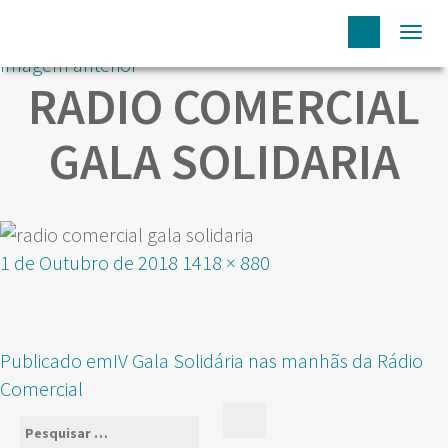
Togg
Imagem anterior
navi
RADIO COMERCIAL
GALA SOLIDARIA
Publicado
Tamanho
1 de Outubro de 2018
1418 × 880
em
real
NAVEGAÇÃO
Publicado em
IV Gala Solidária nas manhãs da Rádio
DE
Comercial
ARTIGOS
Pesquisar
Pesquisar