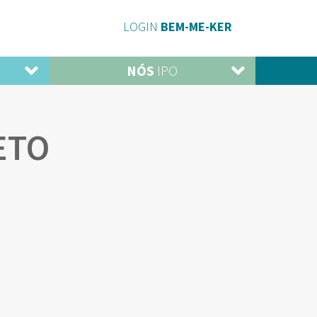
LOGIN
BEM-ME-KER
NÓS
IPO
ETO