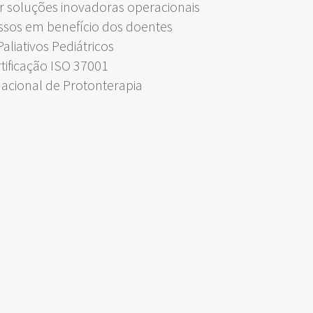
 soluções inovadoras operacionais
ssos em benefício dos doentes
liativos Pediátricos
rtificação ISO 37001
Nacional de Protonterapia