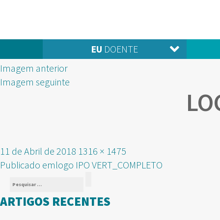
EU
DOENTE
Imagem anterior
Imagem seguinte
LO
Publicado
Tamanho
11 de Abril de 2018
1316 × 1475
NAVEGAÇÃO
em
real
Publicado em
logo IPO VERT_COMPLETO
Pesquisar
DE
Pesquisar
por:
ARTIGOS RECENTES
ARTIGOS