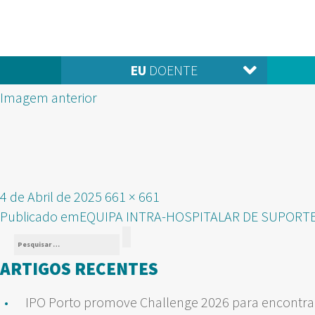
EU
DOENTE
Imagem anterior
Publicado
Tamanho
4 de Abril de 2025
661 × 661
NAVEGAÇÃO
em
real
Publicado em
EQUIPA INTRA-HOSPITALAR DE SUPORTE
Pesquisar
DE
Pesquisar
por:
ARTIGOS RECENTES
ARTIGOS
IPO Porto promove Challenge 2026 para encontrar