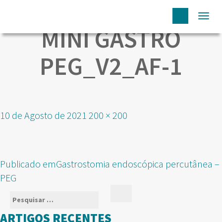
Togg
MINI GASTRO
navi
PEG_V2_AF-1
Publicado
Tamanho
10 de Agosto de 2021
200 × 200
em
real
NAVEGAÇÃO
Publicado em
Gastrostomia endoscópica percutânea –
DE
PEG
ARTIGOS
Pesquisar
Pesquisar
por:
ARTIGOS RECENTES