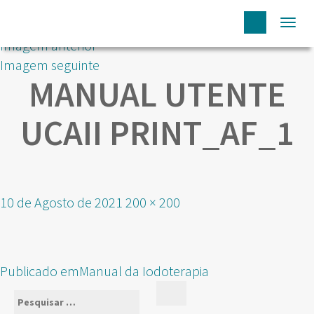
Togg
Imagem anterior
navi
Imagem seguinte
MANUAL UTENTE
UCAII PRINT_AF_1
Publicado
Tamanho
10 de Agosto de 2021
200 × 200
em
real
NAVEGAÇÃO
Publicado em
Manual da Iodoterapia
DE
Pesquisar
Pesquisar
ARTIGOS