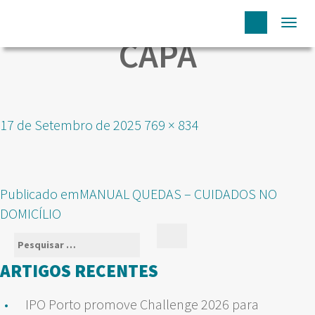
Togg
CAPA
navi
Publicado
Tamanho
17 de Setembro de 2025
769 × 834
em
real
NAVEGAÇÃO
Publicado em
MANUAL QUEDAS – CUIDADOS NO
DE
DOMICÍLIO
ARTIGOS
Pesquisar
Pesquisar
por:
ARTIGOS RECENTES
IPO Porto promove Challenge 2026 para