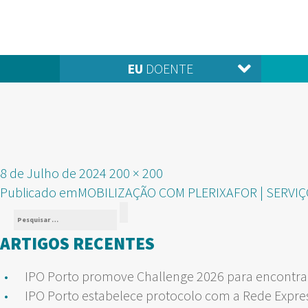
EU
DOENTE
Publicado
Tamanho
8 de Julho de 2024
200 × 200
NAVEGAÇÃO
em
real
Publicado em
MOBILIZAÇÃO COM PLERIXAFOR | SERVIÇ
Pesquisar
DE
Pesquisar
por:
ARTIGOS RECENTES
ARTIGOS
IPO Porto promove Challenge 2026 para encontrar
IPO Porto estabelece protocolo com a Rede Expre