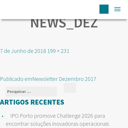
Togg
NEWS_DEZ
navi
Publicado
Tamanho
7 de Junho de 2018
199 × 231
em
real
NAVEGAÇÃO
Publicado em
Newsletter Dezembro 2017
DE
Pesquisar
Pesquisar
ARTIGOS
por:
ARTIGOS RECENTES
IPO Porto promove Challenge 2026 para
encontrar soluções inovadoras operacionais