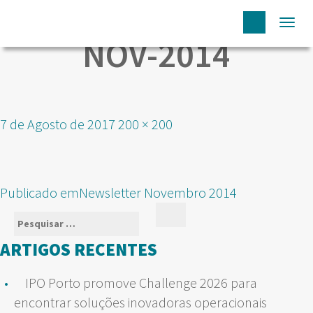
Togg
NOV-2014
navi
Publicado
Tamanho
7 de Agosto de 2017
200 × 200
em
real
NAVEGAÇÃO
Publicado em
Newsletter Novembro 2014
DE
Pesquisar
Pesquisar
ARTIGOS
por:
ARTIGOS RECENTES
IPO Porto promove Challenge 2026 para
encontrar soluções inovadoras operacionais