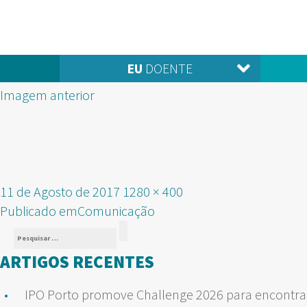
EU
DOENTE
Imagem anterior
Publicado
Tamanho
11 de Agosto de 2017
1280 × 400
NAVEGAÇÃO
em
real
Publicado em
Comunicação
Pesquisar
DE
Pesquisar
por:
ARTIGOS RECENTES
ARTIGOS
IPO Porto promove Challenge 2026 para encontrar