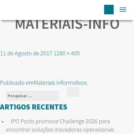
Togg
MATERIAIS-INFO
navi
Publicado
Tamanho
11 de Agosto de 2017
1280 × 400
em
real
NAVEGAÇÃO
Publicado em
Materiais Informativos
DE
Pesquisar
Pesquisar
ARTIGOS
por:
ARTIGOS RECENTES
IPO Porto promove Challenge 2026 para
encontrar soluções inovadoras operacionais