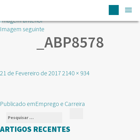
Togg
Imagem anterior
navi
Imagem seguinte
_ABP8578
Publicado
Tamanho
21 de Fevereiro de 2017
2140 × 934
em
real
NAVEGAÇÃO
Publicado em
Emprego e Carreira
DE
Pesquisar
Pesquisar
ARTIGOS
por:
ARTIGOS RECENTES