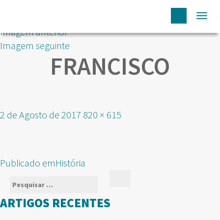
Togg
Imagem anterior
navi
Imagem seguinte
FRANCISCO
Publicado
Tamanho
2 de Agosto de 2017
820 × 615
em
real
NAVEGAÇÃO
Publicado em
História
DE
Pesquisar
Pesquisar
ARTIGOS
por:
ARTIGOS RECENTES