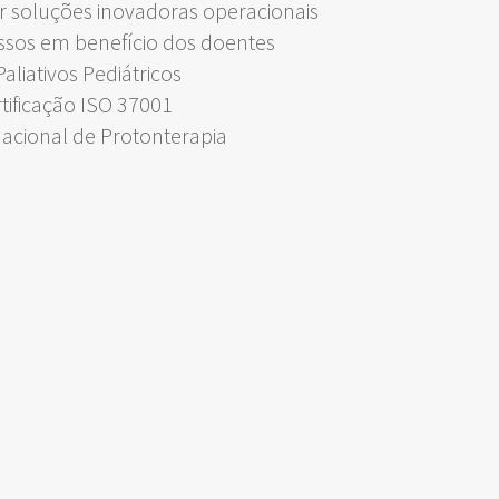
 soluções inovadoras operacionais
ssos em benefício dos doentes
liativos Pediátricos
rtificação ISO 37001
Nacional de Protonterapia