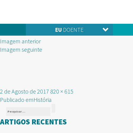
EU
DOENTE
Imagem anterior
Imagem seguinte
Publicado
Tamanho
2 de Agosto de 2017
820 × 615
NAVEGAÇÃO
em
real
Publicado em
História
Pesquisar
DE
Pesquisar
por:
ARTIGOS RECENTES
ARTIGOS