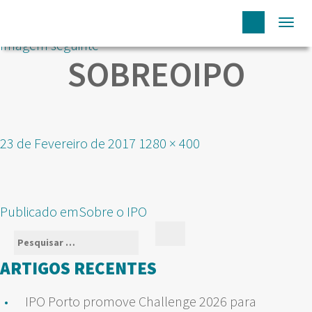
Togg
Imagem seguinte
navi
SOBREOIPO
Publicado
Tamanho
23 de Fevereiro de 2017
1280 × 400
em
real
NAVEGAÇÃO
Publicado em
Sobre o IPO
DE
Pesquisar
Pesquisar
ARTIGOS
por:
ARTIGOS RECENTES
IPO Porto promove Challenge 2026 para