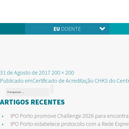
EU
DOENTE
Publicado
Tamanho
31 de Agosto de 2017
200 × 200
NAVEGAÇÃO
em
real
Publicado em
Certificado de Acreditação CHKS do Cent
Pesquisar
DE
Pesquisar
por:
ARTIGOS RECENTES
ARTIGOS
IPO Porto promove Challenge 2026 para encontrar
IPO Porto estabelece protocolo com a Rede Expre