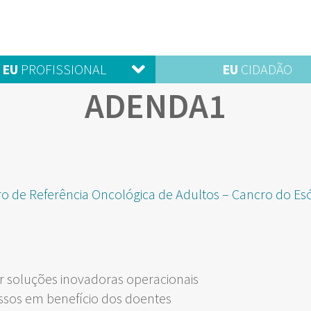
EU
PROFISSIONAL
EU
CIDADÃO
ADENDA1
ro de Referência Oncológica de Adultos – Cancro do Es
 soluções inovadoras operacionais
ssos em benefício dos doentes