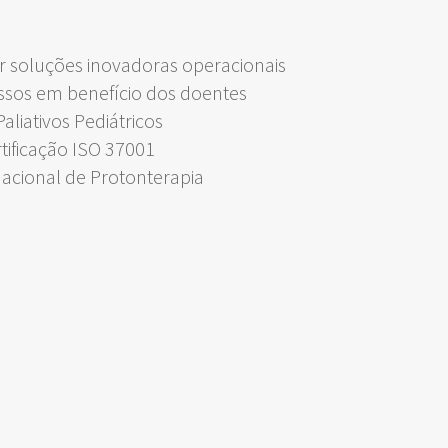
 soluções inovadoras operacionais
ssos em benefício dos doentes
liativos Pediátricos
rtificação ISO 37001
Nacional de Protonterapia