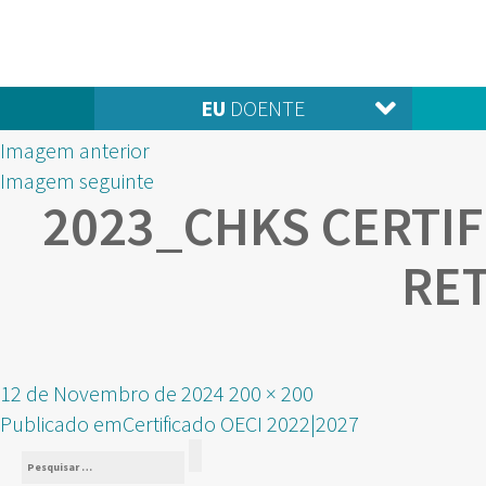
EU
DOENTE
Imagem anterior
Imagem seguinte
2023_CHKS CERTI
RE
Publicado
Tamanho
12 de Novembro de 2024
200 × 200
NAVEGAÇÃO
em
real
Publicado em
Certificado OECI 2022|2027
Pesquisar
DE
Pesquisar