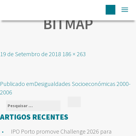
Togg
BITMAP
navi
Publicado
Tamanho
19 de Setembro de 2018
186 × 263
em
real
NAVEGAÇÃO
Publicado em
Desigualdades Socioeconómicas 2000-
DE
2006
ARTIGOS
Pesquisar
Pesquisar
por:
ARTIGOS RECENTES
IPO Porto promove Challenge 2026 para