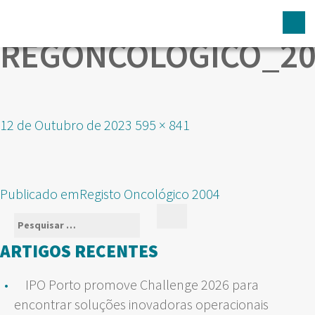
REGONCOLOGICO_20
Publicado
Tamanho
12 de Outubro de 2023
595 × 841
em
real
NAVEGAÇÃO
Publicado em
Registo Oncológico 2004
DE
Pesquisar
Pesquisar
ARTIGOS
por:
ARTIGOS RECENTES
IPO Porto promove Challenge 2026 para
encontrar soluções inovadoras operacionais