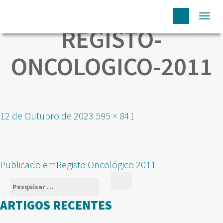
Togg
REGISTO-
navi
ONCOLOGICO-2011
Publicado
Tamanho
12 de Outubro de 2023
595 × 841
em
real
NAVEGAÇÃO
Publicado em
Registo Oncológico 2011
DE
Pesquisar
Pesquisar
ARTIGOS
por:
ARTIGOS RECENTES