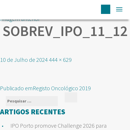
Togg
Imagem anterior
navi
SOBREV_IPO_11_12
Publicado
Tamanho
10 de Julho de 2024
444 × 629
em
real
NAVEGAÇÃO
Publicado em
Registo Oncológico 2019
DE
Pesquisar
Pesquisar
ARTIGOS
por:
ARTIGOS RECENTES
IPO Porto promove Challenge 2026 para