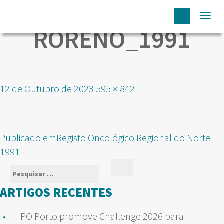
Togg
RORENO_1991
navi
Publicado
Tamanho
12 de Outubro de 2023
595 × 842
em
real
NAVEGAÇÃO
Publicado em
Registo Oncológico Regional do Norte
DE
1991
ARTIGOS
Pesquisar
Pesquisar
por:
ARTIGOS RECENTES
IPO Porto promove Challenge 2026 para