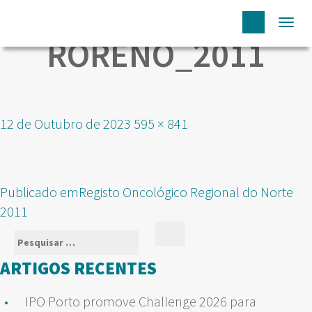
Togg
RORENO_2011
navi
Publicado
Tamanho
12 de Outubro de 2023
595 × 841
em
real
NAVEGAÇÃO
Publicado em
Registo Oncológico Regional do Norte
DE
2011
ARTIGOS
Pesquisar
Pesquisar
por:
ARTIGOS RECENTES
IPO Porto promove Challenge 2026 para