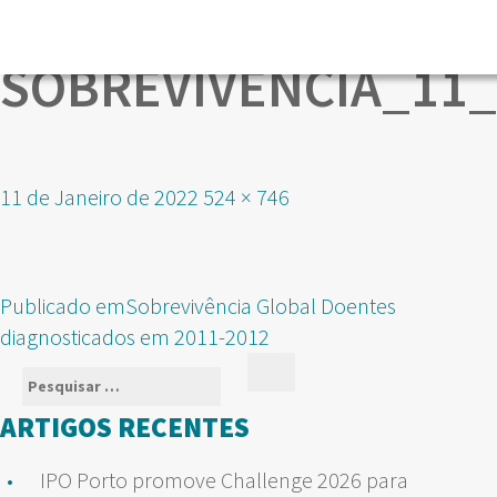
SOBREVIVENCIA_11
Publicado
Tamanho
11 de Janeiro de 2022
524 × 746
em
real
NAVEGAÇÃO
Publicado em
Sobrevivência Global Doentes
DE
diagnosticados em 2011-2012
ARTIGOS
Pesquisar
Pesquisar
por:
ARTIGOS RECENTES
IPO Porto promove Challenge 2026 para