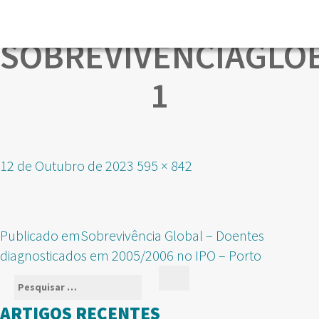
SOBREVIVENCIAGLOB
1
Publicado
Tamanho
12 de Outubro de 2023
595 × 842
em
real
NAVEGAÇÃO
Publicado em
Sobrevivência Global – Doentes
DE
diagnosticados em 2005/2006 no IPO – Porto
ARTIGOS
Pesquisar
Pesquisar
por:
ARTIGOS RECENTES