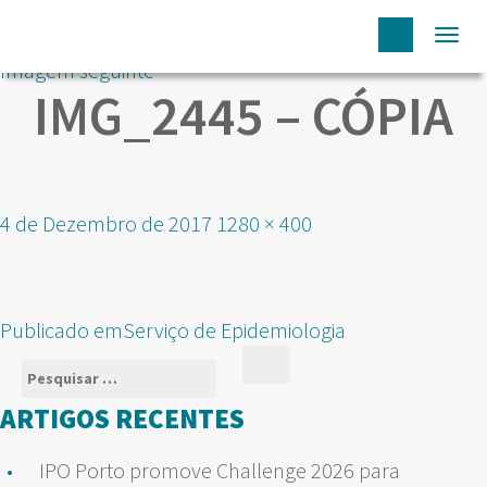
Togg
Imagem seguinte
navi
IMG_2445 – CÓPIA
Publicado
Tamanho
4 de Dezembro de 2017
1280 × 400
em
real
NAVEGAÇÃO
Publicado em
Serviço de Epidemiologia
DE
Pesquisar
Pesquisar
ARTIGOS
por:
ARTIGOS RECENTES
IPO Porto promove Challenge 2026 para