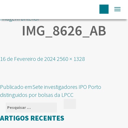
Togg
Imagem anterior
navi
IMG_8626_AB
Publicado
Tamanho
16 de Fevereiro de 2024
2560 × 1328
em
real
NAVEGAÇÃO
Publicado em
Sete investigadores IPO Porto
DE
distinguidos por bolsas da LPCC
ARTIGOS
Pesquisar
Pesquisar
por:
ARTIGOS RECENTES