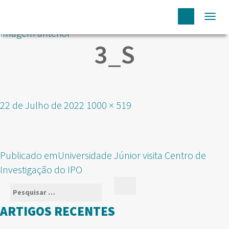
Togg
Imagem anterior
navi
3_S
Publicado
Tamanho
22 de Julho de 2022
1000 × 519
em
real
NAVEGAÇÃO
Publicado em
Universidade Júnior visita Centro de
DE
Investigação do IPO
ARTIGOS
Pesquisar
Pesquisar
por:
ARTIGOS RECENTES