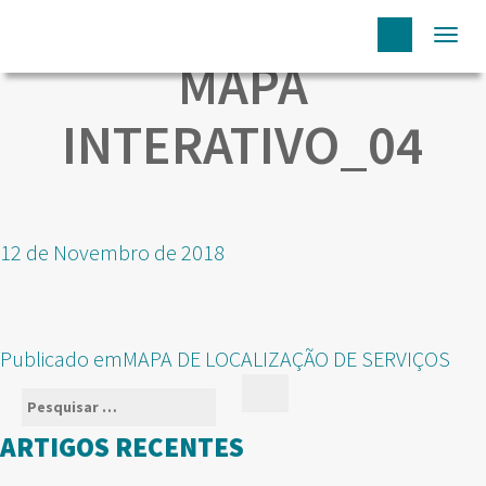
Togg
MAPA
navi
INTERATIVO_04
Publicado
12 de Novembro de 2018
em
NAVEGAÇÃO
Publicado em
MAPA DE LOCALIZAÇÃO DE SERVIÇOS
DE
Pesquisar
Pesquisar
ARTIGOS
por:
ARTIGOS RECENTES