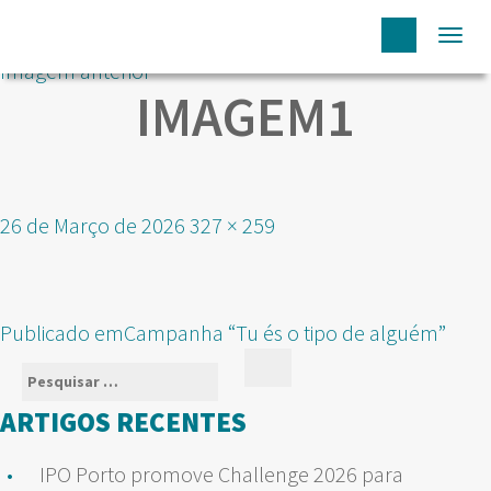
Togg
Imagem anterior
navi
IMAGEM1
Publicado
Tamanho
26 de Março de 2026
327 × 259
em
real
NAVEGAÇÃO
Publicado em
Campanha “Tu és o tipo de alguém”
DE
Pesquisar
Pesquisar
ARTIGOS
por:
ARTIGOS RECENTES
IPO Porto promove Challenge 2026 para