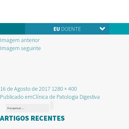
EU
DOENTE
Imagem anterior
Imagem seguinte
Publicado
Tamanho
16 de Agosto de 2017
1280 × 400
NAVEGAÇÃO
em
real
Publicado em
Clínica de Patologia Digestiva
Pesquisar
DE
Pesquisar
por:
ARTIGOS RECENTES
ARTIGOS