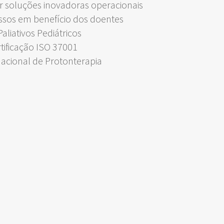
 soluções inovadoras operacionais
ssos em benefício dos doentes
liativos Pediátricos
rtificação ISO 37001
Nacional de Protonterapia