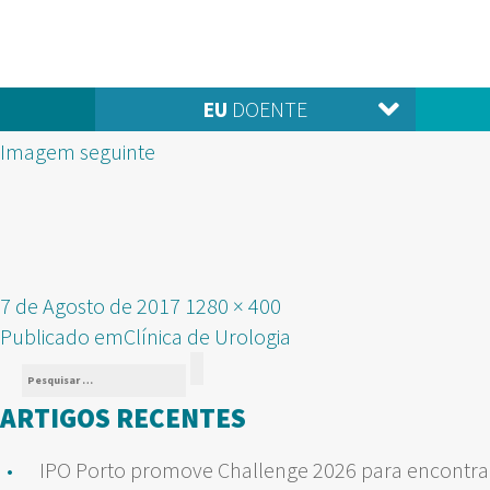
EU
DOENTE
Imagem seguinte
Publicado
Tamanho
7 de Agosto de 2017
1280 × 400
NAVEGAÇÃO
em
real
Publicado em
Clínica de Urologia
Pesquisar
DE
Pesquisar
por:
ARTIGOS RECENTES
ARTIGOS
IPO Porto promove Challenge 2026 para encontrar