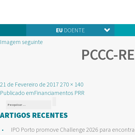
EU
DOENTE
Imagem seguinte
PCCC-R
Publicado
Tamanho
21 de Fevereiro de 2017
270 × 140
NAVEGAÇÃO
em
real
Publicado em
Financiamentos PRR
Pesquisar
DE
Pesquisar
por:
ARTIGOS RECENTES
ARTIGOS
IPO Porto promove Challenge 2026 para encontrar