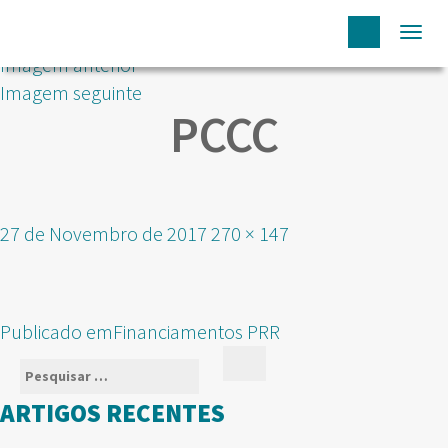
Togg
Imagem anterior
navi
Imagem seguinte
PCCC
Publicado
Tamanho
27 de Novembro de 2017
270 × 147
em
real
NAVEGAÇÃO
Publicado em
Financiamentos PRR
DE
Pesquisar
Pesquisar
ARTIGOS
por:
ARTIGOS RECENTES