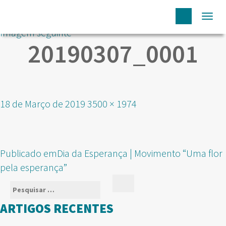
Togg
Imagem seguinte
navi
20190307_0001
Publicado
Tamanho
18 de Março de 2019
3500 × 1974
em
real
NAVEGAÇÃO
Publicado em
Dia da Esperança | Movimento “Uma flor
DE
pela esperança”
ARTIGOS
Pesquisar
Pesquisar
por:
ARTIGOS RECENTES