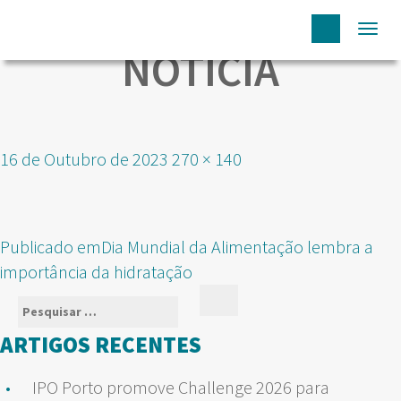
Togg
NOTICIA
navi
Publicado
Tamanho
16 de Outubro de 2023
270 × 140
em
real
NAVEGAÇÃO
Publicado em
Dia Mundial da Alimentação lembra a
DE
importância da hidratação
ARTIGOS
Pesquisar
Pesquisar
por:
ARTIGOS RECENTES
IPO Porto promove Challenge 2026 para