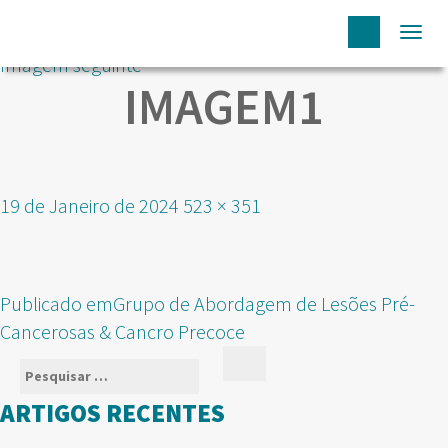
Togg
Imagem seguinte
navi
IMAGEM1
Publicado
Tamanho
19 de Janeiro de 2024
523 × 351
em
real
NAVEGAÇÃO
Publicado em
Grupo de Abordagem de Lesões Pré-
DE
Cancerosas & Cancro Precoce
ARTIGOS
Pesquisar
Pesquisar
por:
ARTIGOS RECENTES