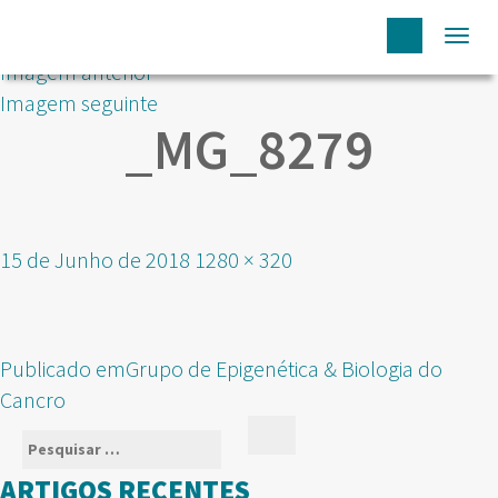
Togg
Imagem anterior
navi
Imagem seguinte
_MG_8279
Publicado
Tamanho
15 de Junho de 2018
1280 × 320
em
real
NAVEGAÇÃO
Publicado em
Grupo de Epigenética & Biologia do
DE
Cancro
ARTIGOS
Pesquisar
Pesquisar
por:
ARTIGOS RECENTES