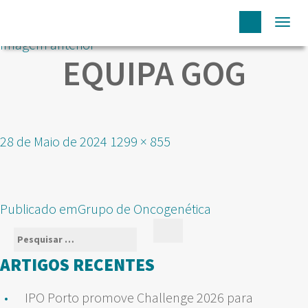
Togg
Imagem anterior
navi
EQUIPA GOG
Publicado
Tamanho
28 de Maio de 2024
1299 × 855
em
real
NAVEGAÇÃO
Publicado em
Grupo de Oncogenética
DE
Pesquisar
Pesquisar
ARTIGOS
por:
ARTIGOS RECENTES
IPO Porto promove Challenge 2026 para