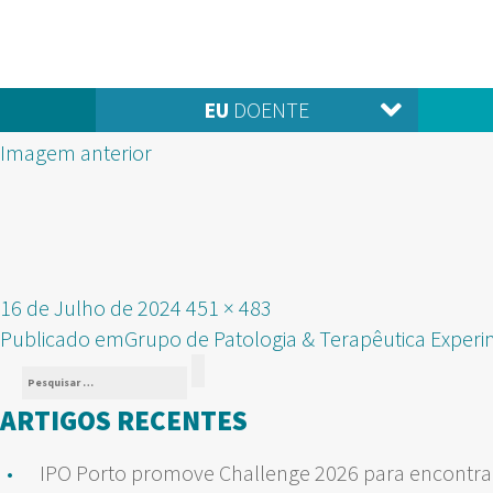
EU
DOENTE
Imagem anterior
Publicado
Tamanho
16 de Julho de 2024
451 × 483
NAVEGAÇÃO
em
real
Publicado em
Grupo de Patologia & Terapêutica Experi
Pesquisar
DE
Pesquisar
por:
ARTIGOS RECENTES
ARTIGOS
IPO Porto promove Challenge 2026 para encontrar